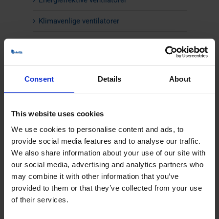
Klimavenlige ventilatorer
Røggasventilatorer
Specialdesignede centrifugalventilatorer
Consent
Details
About
Ventilatorer i rustfrit stål
Ventilatorer til forbrændingsluft og anlæg
This website uses cookies
Ventilatorer til høje temperaturer
We use cookies to personalise content and ads, to
provide social media features and to analyse our traffic.
Ventilatorer til materialetransport
We also share information about your use of our site with
our social media, advertising and analytics partners who
Ventilatorer til pyrolyse
may combine it with other information that you’ve
provided to them or that they’ve collected from your use
Ventilatorer til scrubberanlæg
of their services.
Axialventilatorer