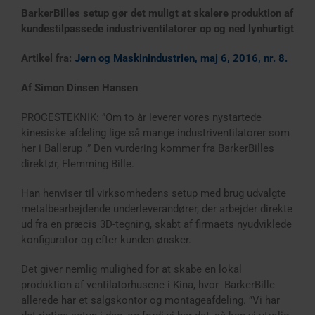
BarkerBilles setup gør det muligt at skalere produktion af
kundestilpassede industriventilatorer op og ned lynhurtigt
Artikel fra:
Jern og Maskinindustrien, maj 6, 2016, nr. 8.
Af Simon Dinsen Hansen
PROCESTEKNIK: ”Om to år leverer vores nystartede
kinesiske afdeling lige så mange industriventilatorer som
her i Ballerup .” Den vurdering kommer fra BarkerBilles
direktør, Flemming Bille.
Han henviser til virksomhedens setup med brug udvalgte
metalbearbejdende underleverandører, der arbejder direkte
ud fra en præcis 3D-tegning, skabt af firmaets nyudviklede
konfigurator og efter kunden ønsker.
Det giver nemlig mulighed for at skabe en lokal
produktion af ventilatorhusene i Kina, hvor BarkerBille
allerede har et salgskontor og montageafdeling. ”Vi har