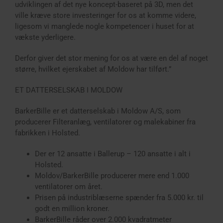
udviklingen af det nye koncept-baseret på 3D, men det
ville kræve store investeringer for os at komme videre,
ligesom vi manglede nogle kompetencer i huset for at
vækste yderligere.
Derfor giver det stor mening for os at være en del af noget
større, hvilket ejerskabet af Moldow har tilført.”
ET DATTERSELSKAB I MOLDOW
BarkerBille er et datterselskab i Moldow A/S, som
producerer ­Filteranlæg, ventilatorer og malekabiner fra
fabrikken i Holsted.
Der er 12 ansatte i Ballerup – 120 ansatte i alt i
Holsted.
Moldov/BarkerBille producerer mere end 1.000
ventilatorer om året.
Prisen på industriblæserne spænder fra 5.000 kr. til
godt en million kroner.
BarkerBille råder over 2.000 kvadratmeter