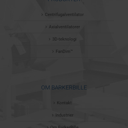
Centrifugalventilator
Axialventilatorer
3D-teknologi
FanDim™
OM BARKERBILLE
Kontakt
Industrier
Om BarkerBille