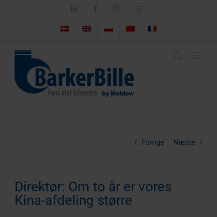
Skip
LinkedIn
Facebook
Instagram
Email
to
content
Forrige
Næste
Direktør: Om to år er vores
Kina-afdeling større