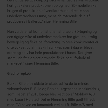
det rigtige setup i dag, og fordi vi har det, så kan vi utrolig
hurtigt skalere produktionen op og ned. 3D-modellen kan
bruges til produktion af ventilatorhuset direkte hos
underleverandører i Kina, mens de roterende dele så
produceres i Ballerup,” siger Flemming Bille.
Han vurderer, at kombinationen af præcis 3D-tegning og
den rigtige vifte af underleverandører har givet en utrolig
bevægelig og fleksibel forretning. ”Vores konkurrenter er
ofte vokset ud af maskinfabrikker, som i dag er blevet
store og selv har hele produktionen i huset. Det giver
store udgifter, og det ermindre fleksibelt i forhold til
markedet,” siger Flemming Bille.
Glad for opkøb
Barker Bille blev sidste år skabt ud fra de to mindre
virksomheder B. Bille og Barker Jørgensens Maskinfabrik,
som i løbet af 2015 begge blev købt op af Moldow A/S
med base i Holsted. Det er Flemming Bille godt tilfreds
med. ”Vi havde en fantastisk vækst i B. Bille A/S med