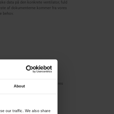
e data på den konkrete ventilator, fuld
 fleste af dokumenterne kommer fra vores
ke behov.
kumentation, eller læs mere om vores
About
ukter
.
se our traffic. We also share