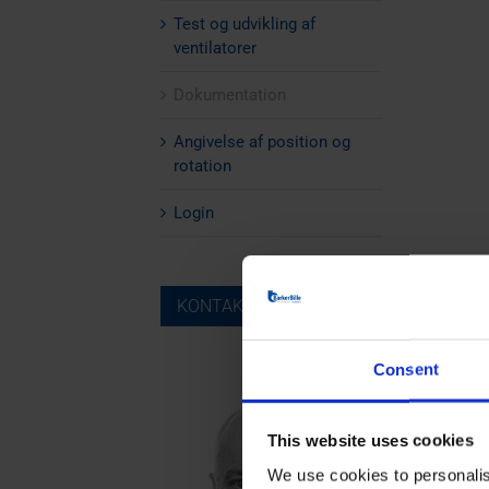
Test og udvikling af
ventilatorer
Dokumentation
Angivelse af position og
rotation
Login
KONTAKT
Consent
This website uses cookies
We use cookies to personalis