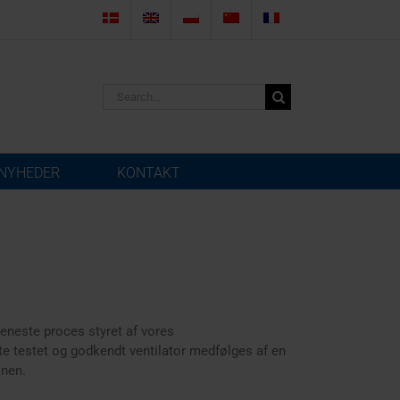
Search
for:
NYHEDER
KONTAKT
r eneste proces styret af vores
ste testet og godkendt ventilator medfølges af en
onen.