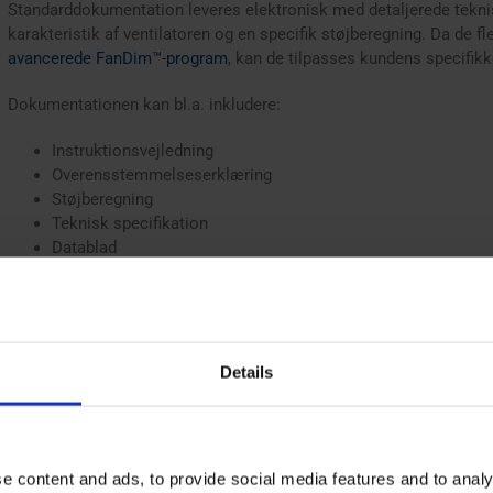
Standarddokumentation leveres elektronisk med detaljerede teknisk
karakteristik af ventilatoren og en specifik støjberegning. Da de
avancerede FanDim™-program
, kan de tilpasses kundens specifik
Dokumentationen kan bl.a. inkludere:
Instruktionsvejledning
Overensstemmelseserklæring
Støjberegning
Teknisk specifikation
Datablad
Karakteristika
Tegninger i 2D og 3D
QA-dokumentation
Kontakt os
for at få mere information om vores procedurer og do
Details
centrifugalventilatorer
,
lyddæmpere
eller nogle af vores
andre prod
e content and ads, to provide social media features and to analy