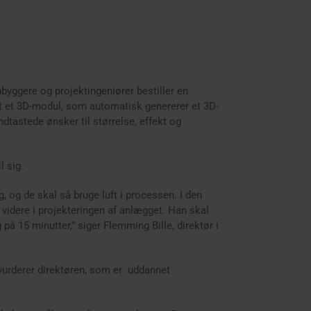
yggere og projektingeniører bestiller en
let et 3D-modul, som automatisk genererer et 3D-
dtastede ønsker til størrelse, effekt og
l sig.
 og de skal så bruge luft i processen. I den
idere i projekteringen af anlægget. Han skal
å 15 minutter,” siger Flemming Bille, direktør i
, vurderer direktøren, som er uddannet