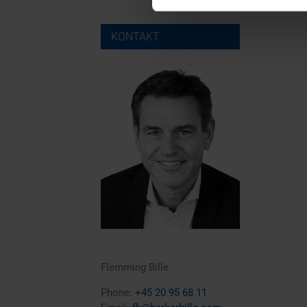
KONTAKT
Flemming Bille
Phone:
+45 20 95 68 11