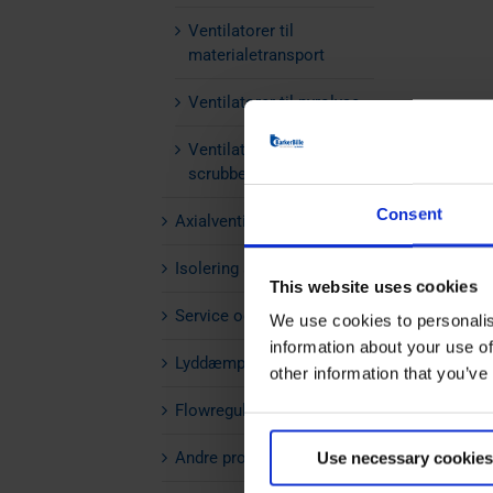
Ventilatorer til
materialetransport
Ventilatorer til pyrolyse
Ventilatorer til
scrubberanlæg
Consent
Axialventilatorer
Isolering af ventilator
This website uses cookies
Service og vedligehold
We use cookies to personalis
information about your use of
Lyddæmpere
other information that you’ve
Flowregulering
Andre produkter
Use necessary cookies