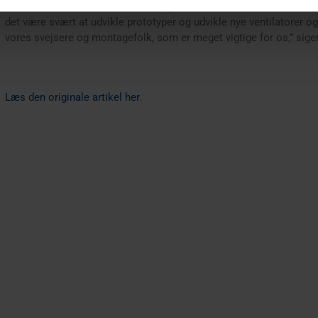
direktøren, som nævner endnu en grund til at holde fast i metalarbe
det være svært at udvikle prototyper og udvikle nye ventilatorer og
vores svejsere og montagefolk, som er meget vigtige for os,” siger
Læs den originale artikel her
.