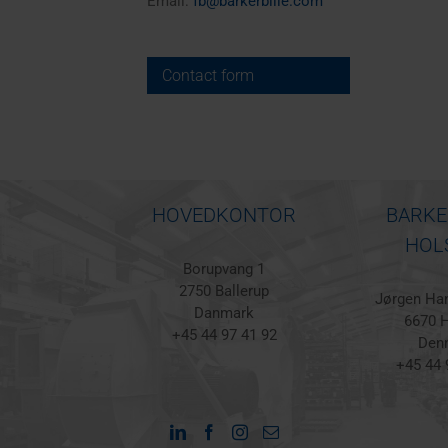
Email:
fb@barkerbille.com
Contact form
HOVEDKONTOR
BARKE
HOL
Borupvang 1
2750 Ballerup
Jørgen Han
Danmark
6670 H
+45 44 97 41 92
Den
+45 44 