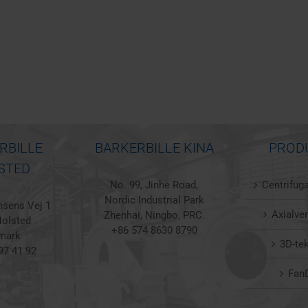
RBILLE
BARKERBILLE KINA
PROD
STED
No. 99, Jinhe Road,
Centrifuga
Nordic Industrial Park
sens Vej 1
Axialven
Zhenhai, Ningbo, PRC.
olsted
+86 574 8630 8790
mark
3D-te
97 41 92
Fan