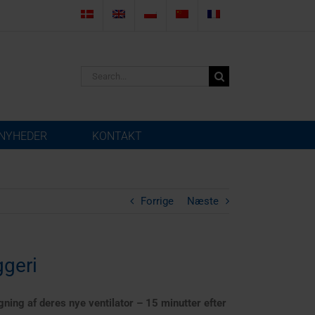
Search
for:
NYHEDER
KONTAKT
Forrige
Næste
ggeri
ning af deres nye ventilator – 15 minutter efter