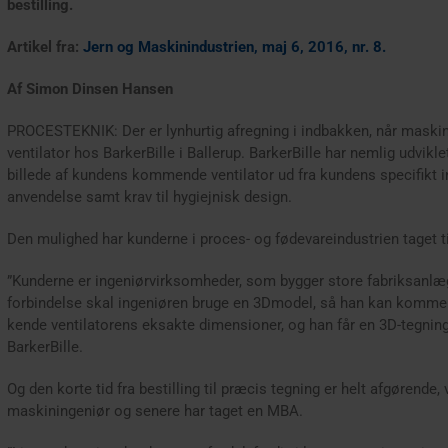
bestilling.
Artikel fra:
Jern og Maskinindustrien, maj 6, 2016, nr. 8.
Af Simon Dinsen Hansen
PROCESTEKNIK: Der er lynhurtig afregning i indbakken, når maskinb
ventilator hos BarkerBille i Ballerup. BarkerBille har nemlig udvik
billede af kundens kommende ventilator ud fra kundens specifikt in
anvendelse samt krav til hygiejnisk design.
Den mulighed har kunderne i proces- og fødevareindustrien taget ti
”Kunderne er ingeniørvirksomheder, som bygger store fabriksanlæg,
forbindelse skal ingeniøren bruge en 3Dmodel, så han kan komme v
kende ventilatorens eksakte dimensioner, og han får en 3D-tegning p
BarkerBille.
Og den korte tid fra bestilling til præcis tegning er helt afgørende
maskiningeniør og senere har taget en MBA.