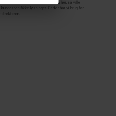
jdet. ”Hvis vi kun havde montagen her, så ville
 kundespecifikke løsninger. Derfor har vi brug for
 direktøren.