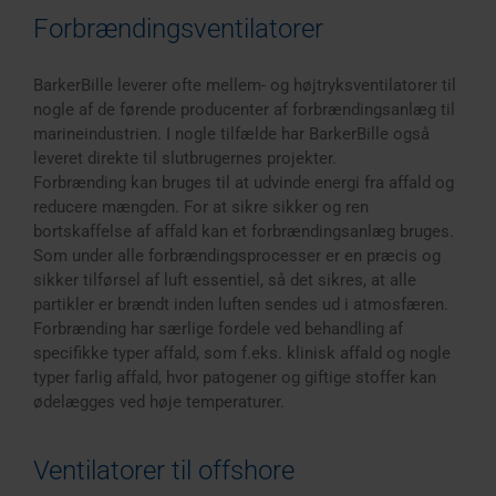
Forbrændingsventilatorer
BarkerBille leverer ofte mellem- og højtryksventilatorer til
nogle af de førende producenter af forbrændingsanlæg til
marineindustrien. I nogle tilfælde har BarkerBille også
leveret direkte til slutbrugernes projekter.
Forbrænding kan bruges til at udvinde energi fra affald og
reducere mængden. For at sikre sikker og ren
bortskaffelse af affald kan et forbrændingsanlæg bruges.
Som under alle forbrændingsprocesser er en præcis og
sikker tilførsel af luft essentiel, så det sikres, at alle
partikler er brændt inden luften sendes ud i atmosfæren.
Forbrænding har særlige fordele ved behandling af
specifikke typer affald, som f.eks. klinisk affald og nogle
typer farlig affald, hvor patogener og giftige stoffer kan
ødelægges ved høje temperaturer.
Ventilatorer til offshore