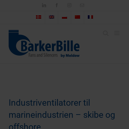
Skip
LinkedIn
Facebook
Instagram
Email
to
content
Industriventilatorer til
marineindustrien – skibe og
offshore