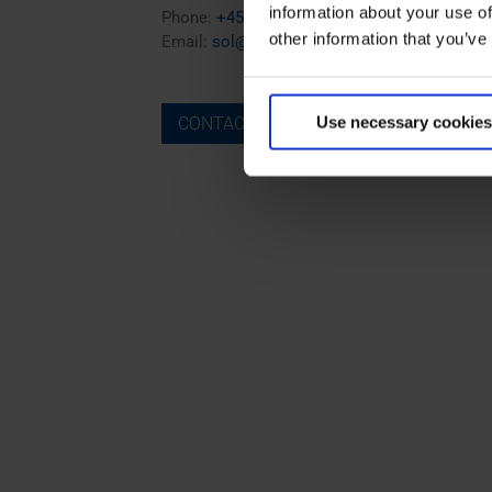
information about your use of
Phone:
+45 40 28 44 86
other information that you’ve
Email:
sol@barkerbille.com
Use necessary cookies
CONTACT US