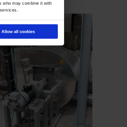
 potentielt eksplosive atmosfærer
ers who may combine it with
 services.
Allow all cookies