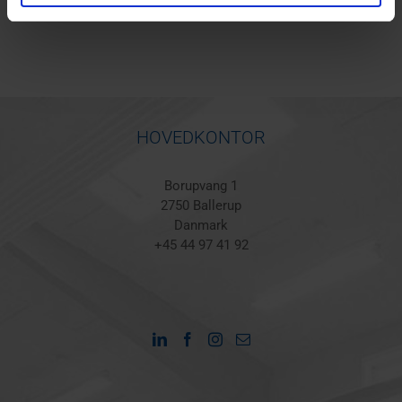
HOVEDKONTOR
Borupvang 1
2750 Ballerup
Danmark
+45 44 97 41 92