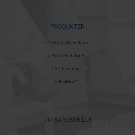
PRODUKTER
Centrifugalventilator
Axialventilatorer
3D-teknologi
FanDim™
OM BARKERBILLE