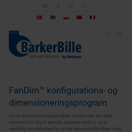
Skip
LinkedIn
Facebook
Instagram
Email
to
content
FanDim™ konfigurations- og
dimensioneringsprogram
Vores dimensioneringsprogram FanDim gør det både
nemmere for dig at arbejde sammen med os og er
samtidig din sikkerhed for at det rette produkt bliver valgt