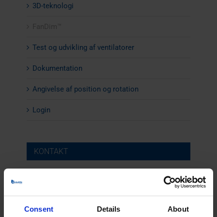
3D-teknologi
FanDim™
Test og udvikling af ventilatorer
Dokumentation
Angivelse af position og rotation
Login
KONTAKT
Consent
Details
About