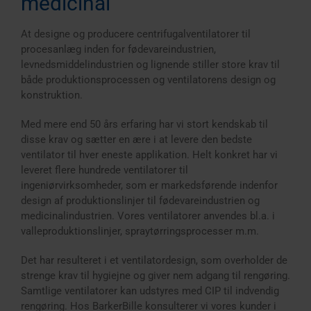
medicinal
At designe og producere centrifugalventilatorer til
procesanlæg inden for fødevareindustrien,
levnedsmiddelindustrien og lignende stiller store krav til
både produktionsprocessen og ventilatorens design og
konstruktion.
Med mere end 50 års erfaring har vi stort kendskab til
disse krav og sætter en ære i at levere den bedste
ventilator til hver eneste applikation. Helt konkret har vi
leveret flere hundrede ventilatorer til
ingeniørvirksomheder, som er markedsførende indenfor
design af produktionslinjer til fødevareindustrien og
medicinalindustrien. Vores ventilatorer anvendes bl.a. i
valleproduktionslinjer, spraytørringsprocesser m.m.
Det har resulteret i et ventilatordesign, som overholder de
strenge krav til hygiejne og giver nem adgang til rengøring.
Samtlige ventilatorer kan udstyres med CIP til indvendig
rengøring. Hos BarkerBille konsulterer vi vores kunder i