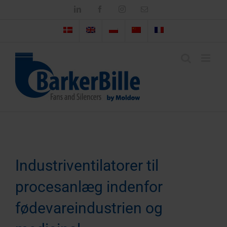
Skip
LinkedIn
Facebook
Instagram
Email
to
content
Industriventilatorer til
procesanlæg indenfor
fødevareindustrien og