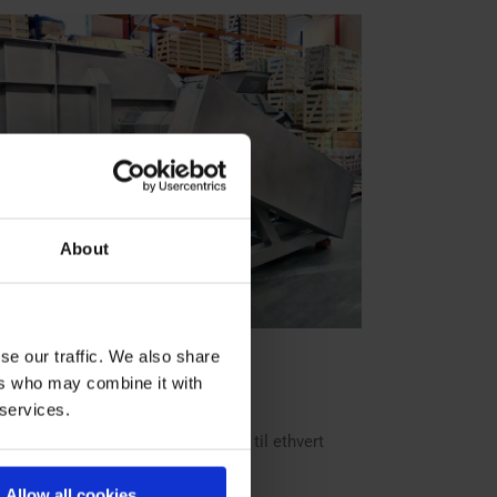
About
se our traffic. We also share
thvert projekt
ers who may combine it with
 services.
vores brede udvalg af ventilatorer til ethvert
 til ethvert projekt.
Allow all cookies