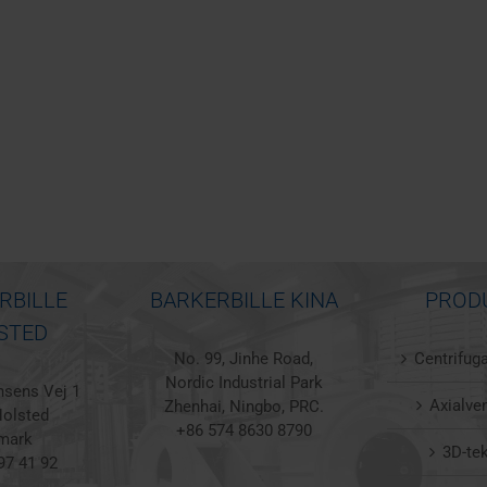
RBILLE
BARKERBILLE KINA
PROD
STED
No. 99, Jinhe Road,
Centrifuga
Nordic Industrial Park
sens Vej 1
Axialven
Zhenhai, Ningbo, PRC.
olsted
+86 574 8630 8790
mark
3D-te
97 41 92