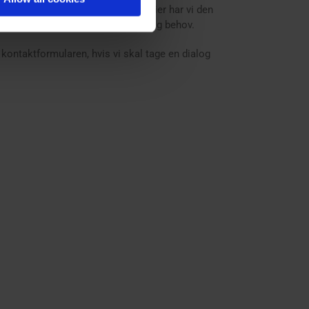
entilatorer til forskellige industrier har vi den
ret på projektets specifikke krav og behov.
ld kontaktformularen, hvis vi skal tage en dialog