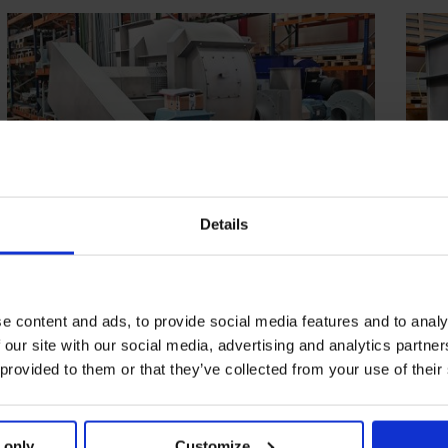
Details
e content and ads, to provide social media features and to analy
Skræddersyede centrifugalventilatorer til e
 our site with our social media, advertising and analytics partn
 provided to them or that they’ve collected from your use of their
Med vores egne erfarne ingeniører og tekniker kan vi altid tilpasse 
behov, og vi sætter en ære i at designe den bedste ventilatorløsning
 only
Customize