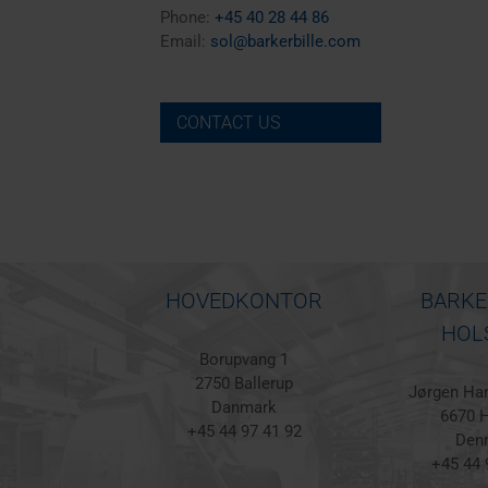
Phone:
+45 40 28 44 86
Email:
sol@barkerbille.com
CONTACT US
HOVEDKONTOR
BARKE
HOL
Borupvang 1
2750 Ballerup
Jørgen Han
Danmark
6670 H
+45 44 97 41 92
Den
+45 44 