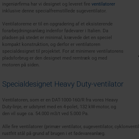
ingeniørfirma har vi designet og leveret fire
ventilatorer
inklusive denne specialfremstillede sugeventilator.
Ventilatorerne er til en opgradering af et eksisterende
forarbejdningsanlæg indenfor fødevarer i Italien. Da
pladsen på stedet er minimal, krævede det en speciel
kompakt konstruktion, og derfor er ventilatoren
specialdesignet til projektet. For at minimere ventilatorens
pladsforbrug er den designet med remtræk og med
motoren på siden.
Specialdesignet Heavy Duty-ventilator
Ventilatoren, som er en DAT-1000-160/R fra vores Heavy
Duty-linje, er udstyret med en 4-polet, 132 kW-motor, og
den vil suge ca. 54.000 m3/t ved 5.000 Pa.
Alle fire ventilatorer (primær ventilator, sugeventilator, cyklonventi
rustfrit stål på grund af brugen i et fødevareanlæg.