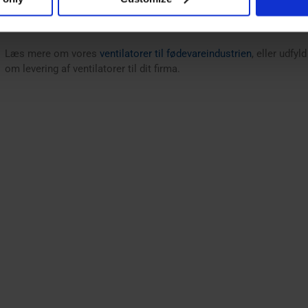
Med mere end 50 års erfaring i design og produktion af industrielle v
nødvendige knowhow til at sikre en pålidelig, effektiv løsning base
Læs mere om vores
ventilatorer til fødevareindustrien
, eller udfy
om levering af ventilatorer til dit firma.