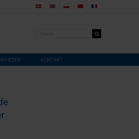
Search
for:
NYHEDER
KONTAKT
de
er