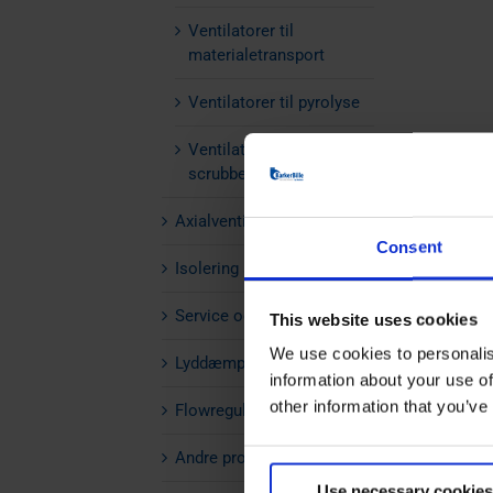
Ventilatorer til
materialetransport
Ventilatorer til pyrolyse
Ventilatorer til
scrubberanlæg
Axialventilatorer
Consent
Isolering af ventilator
Service og vedligehold
This website uses cookies
We use cookies to personalis
Lyddæmpere
information about your use of
other information that you’ve
Flowregulering
Andre produkter
Use necessary cookies