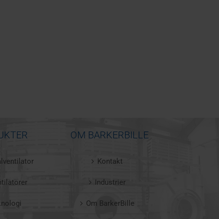
UKTER
OM BARKERBILLE
lventilator
Kontakt
tilatorer
Industrier
knologi
Om BarkerBille