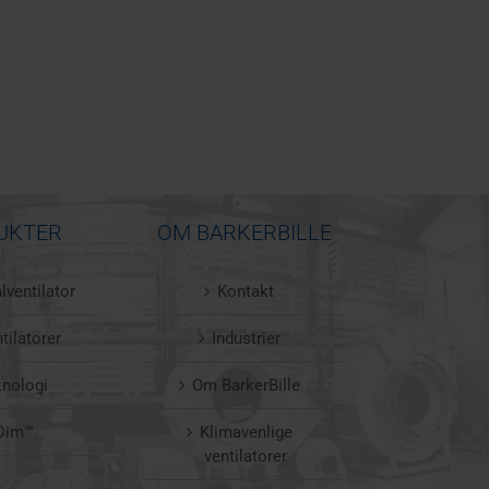
UKTER
OM BARKERBILLE
lventilator
Kontakt
tilatorer
Industrier
knologi
Om BarkerBille
Dim™
Klimavenlige
ventilatorer