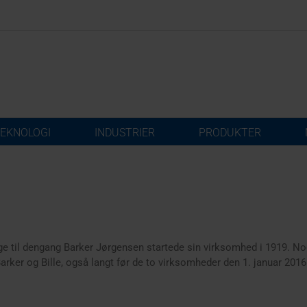
EKNOLOGI
INDUSTRIER
PRODUKTER
bage til dengang Barker Jørgensen startede sin virksomhed i 1919. Noget
er og Bille, også langt før de to virksomheder den 1. januar 201