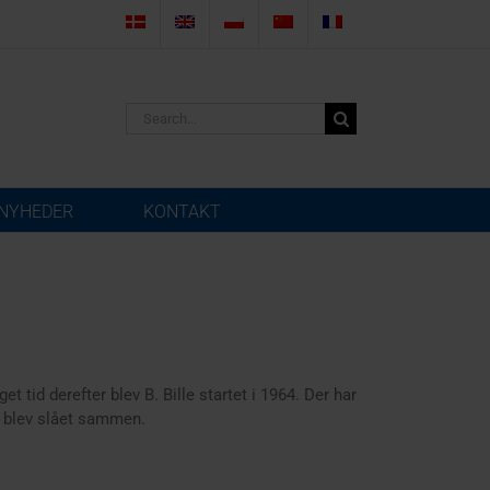
Search
for:
NYHEDER
KONTAKT
 tid derefter blev B. Bille startet i 1964. Der har
6 blev slået sammen.