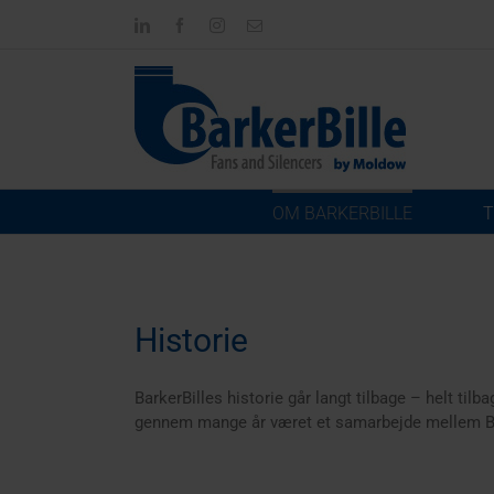
Skip
LinkedIn
Facebook
Instagram
Email
to
content
OM BARKERBILLE
T
Historie
BarkerBilles historie går langt tilbage – helt til
gennem mange år været et samarbejde mellem Bark