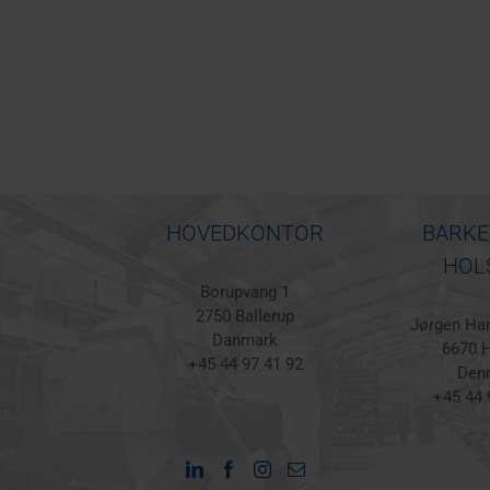
HOVEDKONTOR
BARKE
HOL
Borupvang 1
2750 Ballerup
Jørgen Han
Danmark
6670 H
+45 44 97 41 92
Den
+45 44 