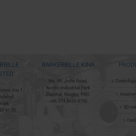
RBILLE
BARKERBILLE KINA
PROD
STED
No. 99, Jinhe Road,
Centrifuga
Nordic Industrial Park
sens Vej 1
Axialven
Zhenhai, Ningbo, PRC.
olsted
+86 574 8630 8790
mark
3D-te
97 41 92
Fan