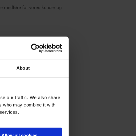
e medføre for vores kunder og
About
se our traffic. We also share
ers who may combine it with
 services.
Allow all cookies