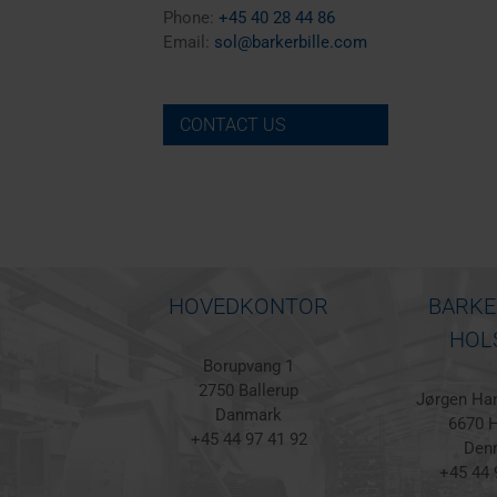
Phone:
+45 40 28 44 86
Email:
sol@barkerbille.com
CONTACT US
HOVEDKONTOR
BARKE
HOL
Borupvang 1
2750 Ballerup
Jørgen Han
Danmark
6670 H
+45 44 97 41 92
Den
+45 44 