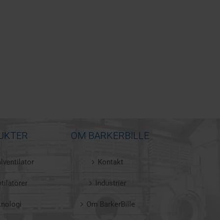
UKTER
OM BARKERBILLE
lventilator
Kontakt
tilatorer
Industrier
knologi
Om BarkerBille