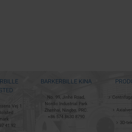
RBILLE
BARKERBILLE KINA
PROD
STED
No. 99, Jinhe Road,
Centrifuga
Nordic Industrial Park
sens Vej 1
Axialven
Zhenhai, Ningbo, PRC.
olsted
+86 574 8630 8790
mark
3D-te
97 41 92