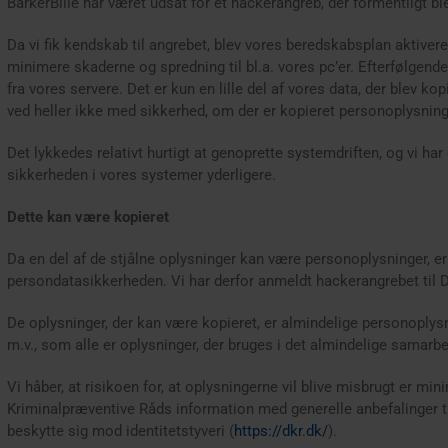
BarkerBille har været udsat for et hackerangreb, der formentligt b
Da vi fik kendskab til angrebet, blev vores beredskabsplan aktivere
minimere skaderne og spredning til bl.a. vores pc’er. Efterfølgend
fra vores servere. Det er kun en lille del af vores data, der blev kop
ved heller ikke med sikkerhed, om der er kopieret personoplysninge
Det lykkedes relativt hurtigt at genoprette systemdriften, og vi har
sikkerheden i vores systemer yderligere.
Dette kan være kopieret
Da en del af de stjålne oplysninger kan være personoplysninger, er d
persondatasikkerheden. Vi har derfor anmeldt hackerangrebet til D
De oplysninger, der kan være kopieret, er almindelige personoplys
m.v., som alle er oplysninger, der bruges i det almindelige samarbe
Vi håber, at risikoen for, at oplysningerne vil blive misbrugt er min
Kriminalpræventive Råds information med generelle anbefalinger ti
beskytte sig mod identitetstyveri (
https://dkr.dk/
).