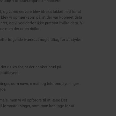
lev udført af østeuropæiske hackere.
t, og vores servere blev straks lukket ned for at
e blev vi opmærksom på, at der var kopieret data
ieret, og vi ved derfor ikke præcist hvilke data. Vi
r, men der er en risiko.
 efterfølgende iværksat nogle tiltag for at styrke
er risiko for, at der er sket brud på
atatilsynet.
ninger, som navn, e-mail og telefonoplysninger
jde.
imale, men vi vil opfordre til at læse Det
l foranstaltninger, som man kan tage for at