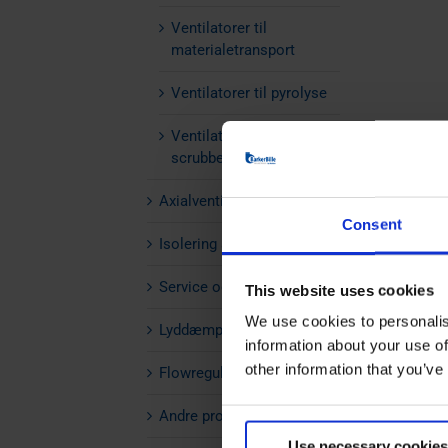
Ventilatorer til
materialetransport
Ventilatorer til pyrolyse
Ventilatorer til
scrubberanlæg
Axialventilatorer
Consent
Isolering af ventilator
Service og vedligehold
This website uses cookies
We use cookies to personalis
Lyddæmpere
information about your use of
other information that you’ve
Flowregulering
Andre produkter
Use necessary cookies