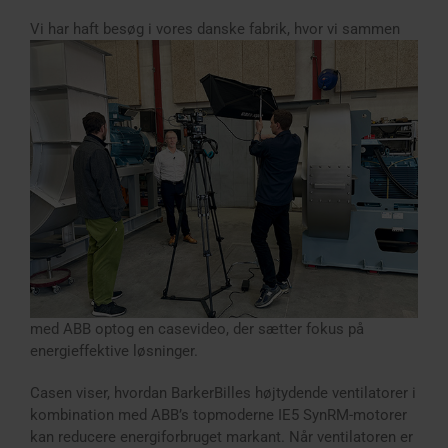
Vi har haft besøg i vores danske fabrik,
hvor vi sammen
med ABB optog en casevideo, der sætter fokus på
energieffektive løsninger.
Casen viser, hvordan BarkerBilles højtydende ventilatorer i
kombination med ABB’s topmoderne IE5 SynRM-motorer
kan reducere energiforbruget markant. Når ventilatoren er