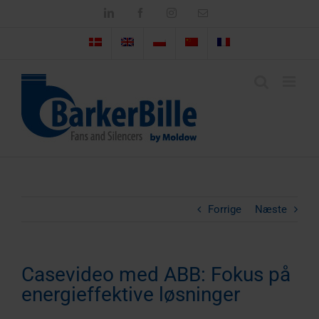
Skip
LinkedIn
Facebook
Instagram
Email
to
content
Forrige
Næste
Casevideo med ABB: Fokus på
energieffektive løsninger