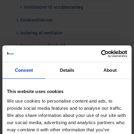
Ventilatorer til scrubberanlæg
Axialventilatorer
Isolering af ventilator
Service og vedligehold
Lyddæmpere
Consent
Details
About
Flowregulering
Andre produkter
This website uses cookies
We use cookies to personalise content and ads, to
provide social media features and to analyse our traffic.
KONTAKT
We also share information about your use of our site with
our social media, advertising and analytics partners who
may combine it with other information that you’ve