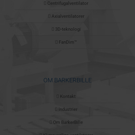
Centrifugalventilator
Axialventilatorer
3D-teknologi
FanDim™
OM BARKERBILLE
Kontakt
Industrier
Om BarkerBille