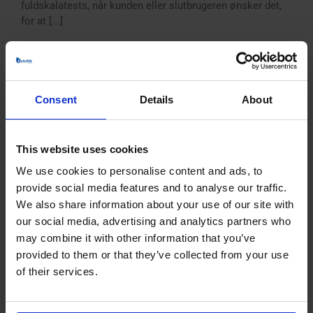
fuldskalatests, når kunden eller slutbrugeren ønsker det,
for at [...]
Consent
Details
About
Højtydende ventilatorløsning til
waste-to-energy-anlæg i
This website uses cookies
Frankrig
We use cookies to personalise content and ads, to
provide social media features and to analyse our traffic.
BarkerBille har leveret tre specialdesignede ventilatorer til
We also share information about your use of our site with
et moderne waste-to-energy-anlæg i Frankrig.
our social media, advertising and analytics partners who
Ventilatorerne får en central rolle i
may combine it with other information that you’ve
forbrændingsprocessen og skal sikre både effektiv
lufttilførsel og effektiv køling. Hver ventilator er udviklet
provided to them or that they’ve collected from your use
med fokus på høj energieffektivitet, driftsstabilitet og lang
of their services.
holdbarhed – tilpasset anlæggets specifikke behov.
Tekniske specifikationer: Primær