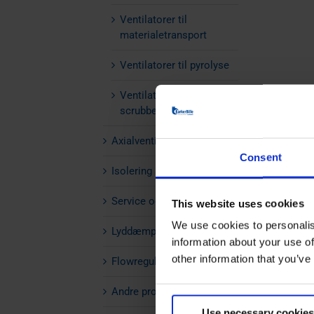
Ventilatorer til
materialetransport
Ventilatorer til pyrolyse
Ventilatorer til
scrubberanlæg
Axialventilatorer
Consent
Isolering af ventilator
Service og vedligehold
This website uses cookies
We use cookies to personalis
Lyddæmpere
information about your use of
other information that you’ve
Flowregulering
Andre produkter
Use necessary cookies