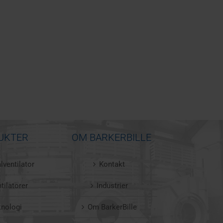
UKTER
OM BARKERBILLE
lventilator
Kontakt
tilatorer
Industrier
knologi
Om BarkerBille