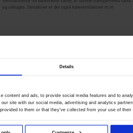
Ventilatorerne fra BarkerBille sikrer, at fibrene transporteres rundt
og udsuges. Derudover er der også køleventilatorer m.m.
Details
e content and ads, to provide social media features and to analy
 our site with our social media, advertising and analytics partn
 provided to them or that they’ve collected from your use of their
 only
Customize