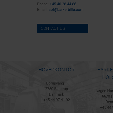
Phone:
+45 40 28 44 86
Email:
sol@barkerbille.com
CONTACT US
HOVEDKONTOR
BARKE
HOL
Borupvang 1
2750 Ballerup
Jørgen Han
Danmark
6670 H
+45 44 97 41 92
Den
+45 44 