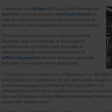
I samarbejde med
Moldow A/S
og Dan-Web Machinery har
BarkerBille leveret et stort antal
centrifugalventilatorer
til
nogle af verdens største producenter indenfor airlaid. De
producerer bl.a. bleer, hygiejnebind, servietter og toiletpapir.
Til et stort nyt produktionsanlæg i USA blev Dan-Web
Machinery valgt som leverandør af den komplette
produktionslinje med Moldow som leverandør af
udsugningsanlægget. Som ventilatorleverandør til
luftfiltreringspecialisten
Moldow, designede og leverede
BarkerBille 70 ventilatorer til kun dette projekt:
– Til projektet har vi leveret fire store filteranlæg til ca. 600.000 m
timen og omkring 70 ventilatorer. De skal sikre korrekt udsugning 
produktionsanlægget og efterfølgende filtrering af luften, hvor
cellulosefibrene skilles fra og udmades via jetconveyor og cyklon
den rene luft befugtes og ledes tilbage til produktionen, forklarer
produktchef Johannes Ipsen.