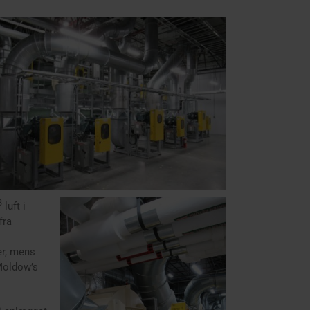
3
luft i
fra
er, mens
 Moldow’s