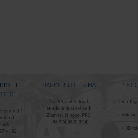
RBILLE
BARKERBILLE KINA
PROD
STED
No. 99, Jinhe Road,
Centrifuga
Nordic Industrial Park
sens Vej 1
Axialven
Zhenhai, Ningbo, PRC.
olsted
+86 574 8630 8790
mark
3D-te
97 41 92