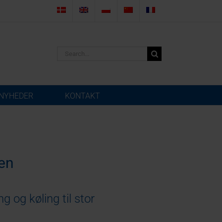
Search
for:
NYHEDER
KONTAKT
ven
g og køling til stor