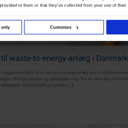
 provided to them or that they’ve collected from your use of their
 only
Customize
 til waste-to-energy-anlæg i Danmark
net røggasventilator til et waste-to-energy-anlæg ved et kraftvarmev
gne driftsproblemer og uplanlagte stop. For at sikre høj driftssikke
 anlæggets driftsforhold og fysiske [...]