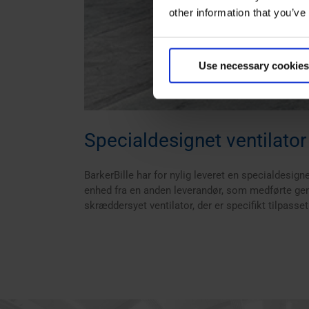
other information that you’ve
Use necessary cookies
Specialdesignet ventilator
BarkerBille har for nylig leveret en specialdesig
enhed fra en anden leverandør, som medførte genta
skræddersyet ventilator, der er specifikt tilpasset