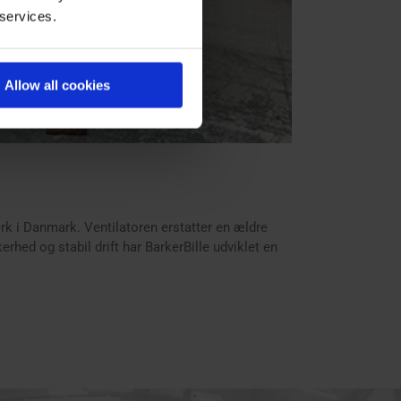
 services.
Allow all cookies
ærk i Danmark. Ventilatoren erstatter en ældre
rhed og stabil drift har BarkerBille udviklet en