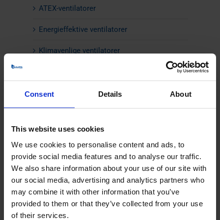
ATEX-ventilatorer
Energieffektive ventilatorer
Klimavenlige ventilatorer
Røggasventilatorer
Specialdesignede centrifugalventilatorer
Consent
Details
About
Ventilatorer i rustfrit stål
This website uses cookies
Ventilatorer til forbrændingsluft og anlæg
We use cookies to personalise content and ads, to
Ventilatorer til høje temperaturer
provide social media features and to analyse our traffic.
We also share information about your use of our site with
Ventilatorer til materialetransport
our social media, advertising and analytics partners who
may combine it with other information that you’ve
Ventilatorer til pyrolyse
provided to them or that they’ve collected from your use
of their services.
Ventilatorer til scrubberanlæg