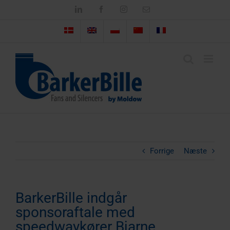
Skip
LinkedIn
Facebook
Instagram
Email
to
content
Forrige
Næste
BarkerBille indgår
sponsoraftale med
speedwaykører Bjarne