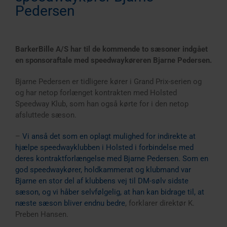
Pedersen
BarkerBille A/S har til de kommende to sæsoner indgået
en sponsoraftale med speedwaykøreren Bjarne Pedersen.
Bjarne Pedersen er tidligere kører i Grand Prix-serien og
og har netop forlænget kontrakten med Holsted
Speedway Klub, som han også kørte for i den netop
afsluttede sæson.
–
Vi anså det som en oplagt mulighed for indirekte at
hjælpe speedwayklubben i Holsted i forbindelse med
deres kontraktforlængelse med Bjarne Pedersen. Som en
god speedwaykører, holdkammerat og klubmand var
Bjarne en stor del af klubbens vej til DM-sølv sidste
sæson, og vi håber selvfølgelig, at han kan bidrage til, at
næste sæson bliver endnu bedre
, forklarer direktør K.
Preben Hansen.