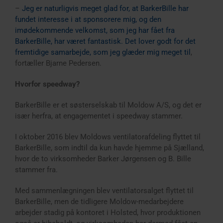
–
Jeg er naturligvis meget glad for, at BarkerBille har
fundet interesse i at sponsorere mig, og den
imødekommende velkomst, som jeg har fået fra
BarkerBille, har været fantastisk. Det lover godt for det
fremtidige samarbejde, som jeg glæder mig meget til
,
fortæller Bjarne Pedersen.
Hvorfor speedway?
BarkerBille er et søsterselskab til Moldow A/S, og det er
især herfra, at engagementet i speedway stammer.
I oktober 2016 blev Moldows ventilatorafdeling flyttet til
BarkerBille, som indtil da kun havde hjemme på Sjælland,
hvor de to virksomheder Barker Jørgensen og B. Bille
stammer fra.
Med sammenlægningen blev ventilatorsalget flyttet til
BarkerBille, men de tidligere Moldow-medarbejdere
arbejder stadig på kontoret i Holsted, hvor produktionen